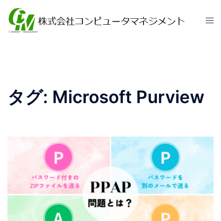
コ
ン
ト
テ
グ
ン
ル
ツ
メ
へ
ニ
ス
ュ
タグ:
Microsoft Purview
キ
ー
ッ
プ