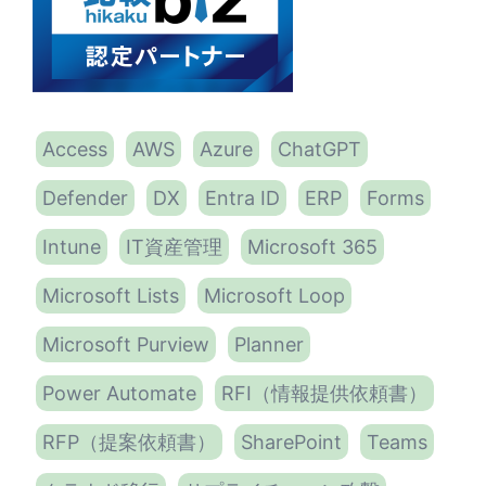
Access
AWS
Azure
ChatGPT
Defender
DX
Entra ID
ERP
Forms
Intune
IT資産管理
Microsoft 365
Microsoft Lists
Microsoft Loop
Microsoft Purview
Planner
Power Automate
RFI（情報提供依頼書）
RFP（提案依頼書）
SharePoint
Teams