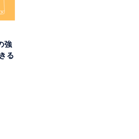
の強
きる