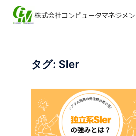
コ
ン
テ
ン
ツ
へ
ス
キ
タグ:
SIer
ッ
プ